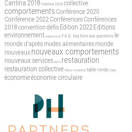
Cantina 2018
collective
Cantina 2020
comportements
Conférence 2020
Conférence 2022
Conférences
Conférences
Edition 2022
Editions
2018
défis
convention
environnement
le
F.A.Q.
faq
foire aux questions
espace verso
monde d'après
modes alimentaires
monde
nouveaux comportements
nouveaux
restauration
nouveaux services
paris
restauration collective
table ronde
Retour
sorbonne
Video
économie
économie circulaire