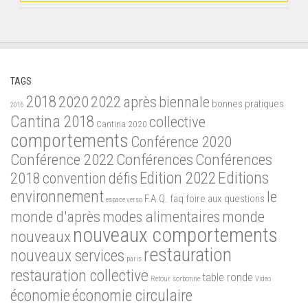
TAGS
2018
2020
2022
après
biennale
bonnes pratiques
2016
Cantina 2018
collective
Cantina 2020
comportements
Conférence 2020
Conférence 2022
Conférences
Conférences
Edition 2022
Editions
2018
défis
convention
environnement
le
F.A.Q.
faq
foire aux questions
espace verso
monde d'après
modes alimentaires
monde
nouveaux comportements
nouveaux
restauration
nouveaux services
paris
restauration collective
table ronde
Retour
sorbonne
Video
économie
économie circulaire